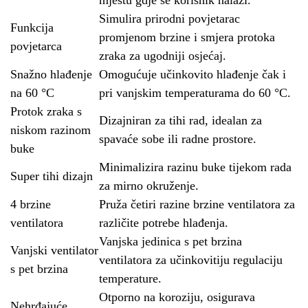
Simulira prirodni povjetarac
Funkcija
promjenom brzine i smjera protoka
povjetarca
zraka za ugodniji osjećaj.
Snažno hlađenje
Omogućuje učinkovito hlađenje čak i
na 60 °C
pri vanjskim temperaturama do 60 °C.
Protok zraka s
Dizajniran za tihi rad, idealan za
niskom razinom
spavaće sobe ili radne prostore.
buke
Minimalizira razinu buke tijekom rada
Super tihi dizajn
za mirno okruženje.
4 brzine
Pruža četiri razine brzine ventilatora za
ventilatora
različite potrebe hlađenja.
Vanjska jedinica s pet brzina
Vanjski ventilator
ventilatora za učinkovitiju regulaciju
s pet brzina
temperature.
Otporno na koroziju, osigurava
Nehrđajuće