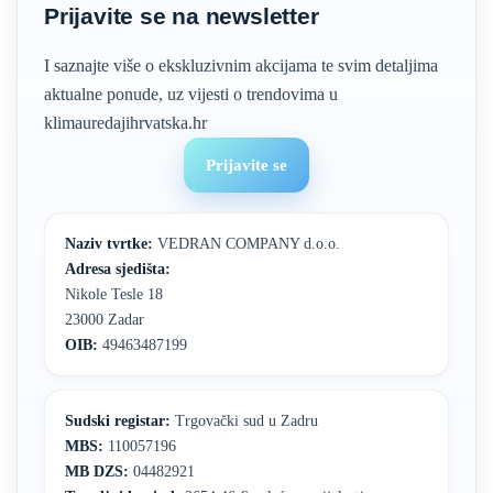
Prijavite se na newsletter
I saznajte više o ekskluzivnim akcijama te svim detaljima
aktualne ponude, uz vijesti o trendovima u
klimauredajihrvatska.hr
Prijavite se
Naziv tvrtke:
VEDRAN COMPANY d.o.o.
Adresa sjedišta:
Nikole Tesle 18
23000 Zadar
OIB:
49463487199
Sudski registar:
Trgovački sud u Zadru
MBS:
110057196
MB DZS:
04482921