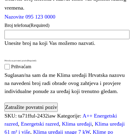
vremena.
Nazovite 095 123 0000
Broj telefona
(Required)
Unesite broj na koji Vas možemo nazvati.
Privola za povratni poziv
(Required)
Prihvaćam
Suglasan/na sam da me Klima uređaji Hrvatska nazovu
na navedeni broj radi obrade ovog zahtjeva i provjere
individualne ponude za uređaj koji trenutno gledam.
SKU:
ta71fful-2432iaw
Kategorije:
A++ Energetski
razred
,
Energetski razred
,
Klima uređaji
,
Klima uređaji
61 m² i više
,
Klima uređaji snage 7 kW
,
Klime po