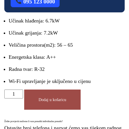
095 123 0000
Učinak hlađenja: 6.7kW
Učinak grijanja: 7.2kW
Veličina prostora(m2): 56 – 65
Energetska klasa: A++
Radna tvar: R-32
Wi-Fi upravljanje je uključeno u cijenu
Dodaj u košaricu
Želite provjeriti možemo li vam ponuditi individualnu ponudu?
Ostavite broj telefona i nazvat ćemo vas tijekom radnog