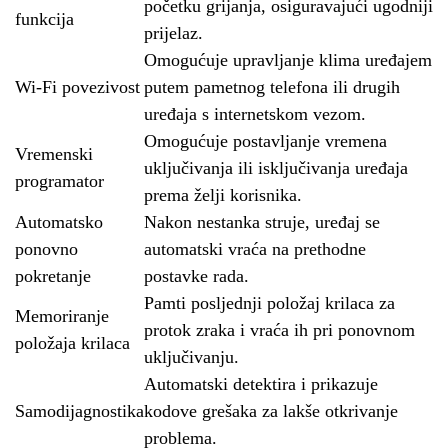
početku grijanja, osiguravajući ugodniji
funkcija
prijelaz.
Omogućuje upravljanje klima uređajem
Wi-Fi povezivost
putem pametnog telefona ili drugih
uređaja s internetskom vezom.
Omogućuje postavljanje vremena
Vremenski
uključivanja ili isključivanja uređaja
programator
prema želji korisnika.
Automatsko
Nakon nestanka struje, uređaj se
ponovno
automatski vraća na prethodne
pokretanje
postavke rada.
Pamti posljednji položaj krilaca za
Memoriranje
protok zraka i vraća ih pri ponovnom
položaja krilaca
uključivanju.
Automatski detektira i prikazuje
Samodijagnostika
kodove grešaka za lakše otkrivanje
problema.