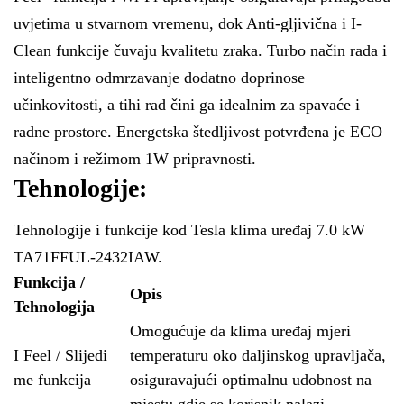
uvjetima u stvarnom vremenu, dok Anti-gljivična i I-
Clean funkcije čuvaju kvalitetu zraka. Turbo način rada i
inteligentno odmrzavanje dodatno doprinose
učinkovitosti, a tihi rad čini ga idealnim za spavaće i
radne prostore. Energetska štedljivost potvrđena je ECO
načinom i režimom 1W pripravnosti.
Tehnologije:
Tehnologije i funkcije kod Tesla klima uređaj 7.0 kW
TA71FFUL-2432IAW.
Funkcija /
Opis
Tehnologija
Omogućuje da klima uređaj mjeri
I Feel / Slijedi
temperaturu oko daljinskog upravljača,
me funkcija
osiguravajući optimalnu udobnost na
mjestu gdje se korisnik nalazi.