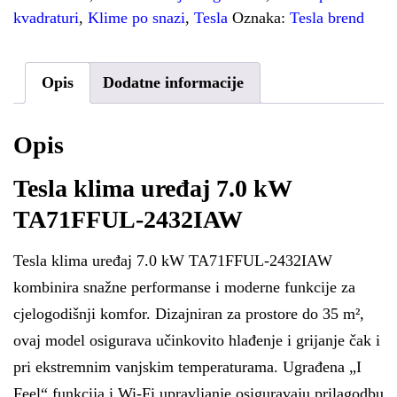
kvadraturi
,
Klime po snazi
,
Tesla
Oznaka:
Tesla brend
Opis
Dodatne informacije
Opis
Tesla klima uređaj 7.0 kW
TA71FFUL-2432IAW
Tesla klima uređaj 7.0 kW TA71FFUL-2432IAW
kombinira snažne performanse i moderne funkcije za
cjelogodišnji komfor. Dizajniran za prostore do 35 m²,
ovaj model osigurava učinkovito hlađenje i grijanje čak i
pri ekstremnim vanjskim temperaturama. Ugrađena „I
Feel“ funkcija i Wi-Fi upravljanje osiguravaju prilagodbu