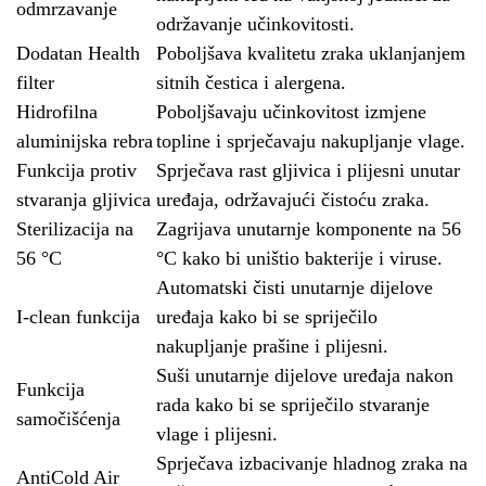
odmrzavanje
održavanje učinkovitosti.
Dodatan Health
Poboljšava kvalitetu zraka uklanjanjem
filter
sitnih čestica i alergena.
Hidrofilna
Poboljšavaju učinkovitost izmjene
aluminijska rebra
topline i sprječavaju nakupljanje vlage.
Funkcija protiv
Sprječava rast gljivica i plijesni unutar
stvaranja gljivica
uređaja, održavajući čistoću zraka.
Sterilizacija na
Zagrijava unutarnje komponente na 56
56 °C
°C kako bi uništio bakterije i viruse.
Automatski čisti unutarnje dijelove
I-clean funkcija
uređaja kako bi se spriječilo
nakupljanje prašine i plijesni.
Suši unutarnje dijelove uređaja nakon
Funkcija
rada kako bi se spriječilo stvaranje
samočišćenja
vlage i plijesni.
Sprječava izbacivanje hladnog zraka na
AntiCold Air