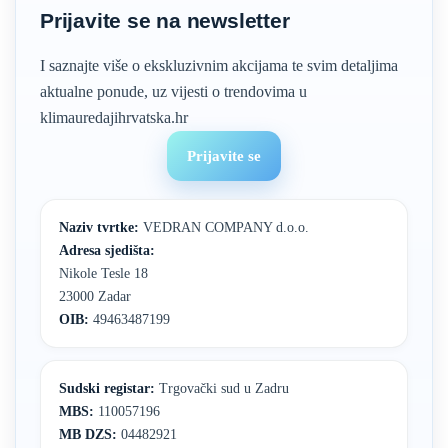
Prijavite se na newsletter
I saznajte više o ekskluzivnim akcijama te svim detaljima
aktualne ponude, uz vijesti o trendovima u
klimauredajihrvatska.hr
Prijavite se
Naziv tvrtke:
VEDRAN COMPANY d.o.o.
Adresa sjedišta:
Nikole Tesle 18
23000 Zadar
OIB:
49463487199
Sudski registar:
Trgovački sud u Zadru
MBS:
110057196
MB DZS:
04482921