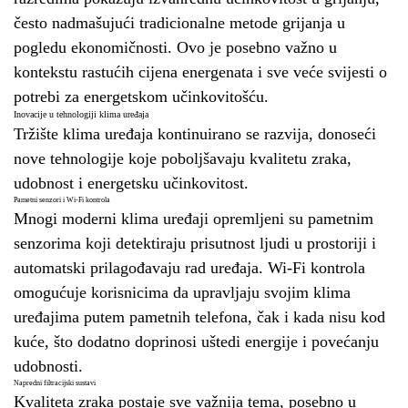
često nadmašujući tradicionalne metode grijanja u
pogledu ekonomičnosti. Ovo je posebno važno u
kontekstu rastućih cijena energenata i sve veće svijesti o
potrebi za energetskom učinkovitošću.
Inovacije u tehnologiji klima uređaja
Tržište klima uređaja kontinuirano se razvija, donoseći
nove tehnologije koje poboljšavaju kvalitetu zraka,
udobnost i energetsku učinkovitost.
Pametni senzori i Wi-Fi kontrola
Mnogi moderni klima uređaji opremljeni su pametnim
senzorima koji detektiraju prisutnost ljudi u prostoriji i
automatski prilagođavaju rad uređaja. Wi-Fi kontrola
omogućuje korisnicima da upravljaju svojim klima
uređajima putem pametnih telefona, čak i kada nisu kod
kuće, što dodatno doprinosi uštedi energije i povećanju
udobnosti.
Napredni filtracijski sustavi
Kvaliteta zraka postaje sve važnija tema, posebno u