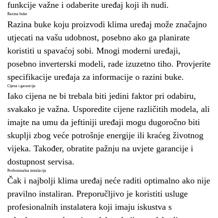
funkcije važne i odaberite uređaj koji ih nudi.
Razina buke
Razina buke koju proizvodi klima uređaj može značajno
utjecati na vašu udobnost, posebno ako ga planirate
koristiti u spavaćoj sobi. Mnogi moderni uređaji,
posebno inverterski modeli, rade izuzetno tiho. Provjerite
specifikacije uređaja za informacije o razini buke.
Cijena i garancija
Iako cijena ne bi trebala biti jedini faktor pri odabiru,
svakako je važna. Usporedite cijene različitih modela, ali
imajte na umu da jeftiniji uređaji mogu dugoročno biti
skuplji zbog veće potrošnje energije ili kraćeg životnog
vijeka. Također, obratite pažnju na uvjete garancije i
dostupnost servisa.
Profesionalna instalacija
Čak i najbolji klima uređaj neće raditi optimalno ako nije
pravilno instaliran. Preporučljivo je koristiti usluge
profesionalnih instalatera koji imaju iskustva s