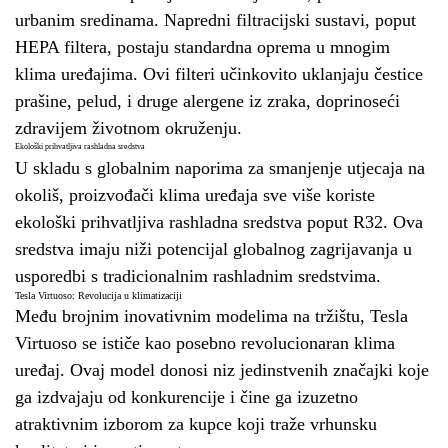
urbanim sredinama. Napredni filtracijski sustavi, poput
HEPA filtera, postaju standardna oprema u mnogim
klima uređajima. Ovi filteri učinkovito uklanjaju čestice
prašine, pelud, i druge alergene iz zraka, doprinoseći
zdravijem životnom okruženju.
Ekološki prihvatljiva rashladna sredstva
U skladu s globalnim naporima za smanjenje utjecaja na
okoliš, proizvođači klima uređaja sve više koriste
ekološki prihvatljiva rashladna sredstva poput R32. Ova
sredstva imaju niži potencijal globalnog zagrijavanja u
usporedbi s tradicionalnim rashladnim sredstvima.
Tesla Virtuoso: Revolucija u klimatizaciji
Među brojnim inovativnim modelima na tržištu, Tesla
Virtuoso se ističe kao posebno revolucionaran klima
uređaj. Ovaj model donosi niz jedinstvenih značajki koje
ga izdvajaju od konkurencije i čine ga izuzetno
atraktivnim izborom za kupce koji traže vrhunsku