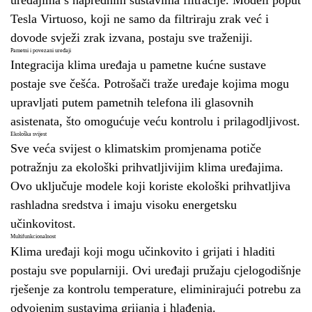
Tesla Virtuoso, koji ne samo da filtriraju zrak već i
dovode svježi zrak izvana, postaju sve traženiji.
Pametni i povezani uređaji
Integracija klima uređaja u pametne kućne sustave
postaje sve češća. Potrošači traže uređaje kojima mogu
upravljati putem pametnih telefona ili glasovnih
asistenata, što omogućuje veću kontrolu i prilagodljivost.
Ekološka svijest
Sve veća svijest o klimatskim promjenama potiče
potražnju za ekološki prihvatljivijim klima uređajima.
Ovo uključuje modele koji koriste ekološki prihvatljiva
rashladna sredstva i imaju visoku energetsku
učinkovitost.
Multifunkcionalnost
Klima uređaji koji mogu učinkovito i grijati i hladiti
postaju sve popularniji. Ovi uređaji pružaju cjelogodišnje
rješenje za kontrolu temperature, eliminirajući potrebu za
odvojenim sustavima grijanja i hlađenja.