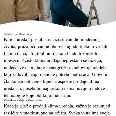
Uvod u svijet klimatizacije
Klima uređaji postali su neizostavan dio modernog
života, pružajući nam udobnost i ugodu tijekom vrućih
ljetnih dana, ali i toplinu tijekom hladnih zimskih
mjeseci. Tržište klima uređaja neprestano se razvija,
nudeći sve naprednije i energetski učinkovitije modele
koji zadovoljavaju različite potrebe potrošača. U ovom
članku istražit ćemo ključne aspekte prodaje klima
uređaja, s posebnim naglaskom na najnovije trendove i
tehnologije koje oblikuju industriju.
Vrste klima uređaja i njihove prednosti
Kada je riječ o prodaji klima uređaja, važno je razumjeti
različite vrste dostupne na tržištu. Svaka vrsta ima svoje