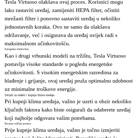
Tesla Virtuoso olakšava ovaj proces. Korisnici mogu
lako rastaviti uređaj, zamijeniti HEPA filter, očistiti
mrežasti filter i ponovno sastaviti uređaj u nekoliko
jednostavnih koraka. Ovo ne samo da olakšava
održavanje, već i osigurava da uređaj uvijek radi s
maksimalnom učinkovitošću.
Energetska učinkovitost
Kao i drugi vrhunski modeli na tržištu, Tesla Virtuoso
postavlja visoke standarde u pogledu energetske
učinkovitosti. S visokim energetskim razredima za
hlađenje i grijanje, ovaj uređaj pruža optimalnu udobnost
uz minimalne troškove energije.
Savjeti za odabir i kupnju klima uređaja
Pri kupnji klima uređaja, važno je uzeti u obzir nekoliko
ključnih faktora kako biste osigurali da odaberete uređaj
koji najbolje odgovara vašim potrebama.
Procjena veličine prostora
Prije kupnje klima uređaja, važno je točno izmjeriti