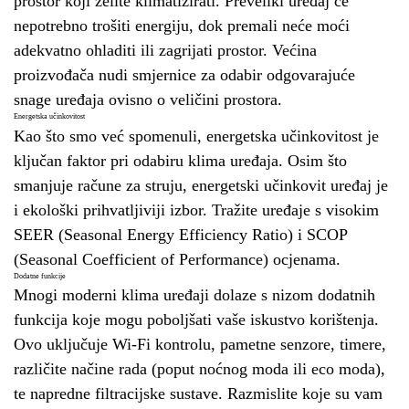
prostor koji želite klimatizirati. Preveliki uređaj će
nepotrebno trošiti energiju, dok premali neće moći
adekvatno ohladiti ili zagrijati prostor. Većina
proizvođača nudi smjernice za odabir odgovarajuće
snage uređaja ovisno o veličini prostora.
Energetska učinkovitost
Kao što smo već spomenuli, energetska učinkovitost je
ključan faktor pri odabiru klima uređaja. Osim što
smanjuje račune za struju, energetski učinkovit uređaj je
i ekološki prihvatljiviji izbor. Tražite uređaje s visokim
SEER (Seasonal Energy Efficiency Ratio) i SCOP
(Seasonal Coefficient of Performance) ocjenama.
Dodatne funkcije
Mnogi moderni klima uređaji dolaze s nizom dodatnih
funkcija koje mogu poboljšati vaše iskustvo korištenja.
Ovo uključuje Wi-Fi kontrolu, pametne senzore, timere,
različite načine rada (poput noćnog moda ili eco moda),
te napredne filtracijske sustave. Razmislite koje su vam