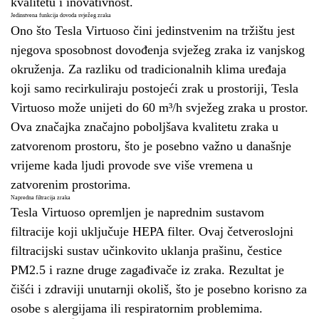
kvalitetu i inovativnost.
Jedinstvena funkcija dovoda svježeg zraka
Ono što Tesla Virtuoso čini jedinstvenim na tržištu jest
njegova sposobnost dovođenja svježeg zraka iz vanjskog
okruženja. Za razliku od tradicionalnih klima uređaja
koji samo recirkuliraju postojeći zrak u prostoriji, Tesla
Virtuoso može unijeti do 60 m³/h svježeg zraka u prostor.
Ova značajka značajno poboljšava kvalitetu zraka u
zatvorenom prostoru, što je posebno važno u današnje
vrijeme kada ljudi provode sve više vremena u
zatvorenim prostorima.
Napredna filtracija zraka
Tesla Virtuoso opremljen je naprednim sustavom
filtracije koji uključuje HEPA filter. Ovaj četveroslojni
filtracijski sustav učinkovito uklanja prašinu, čestice
PM2.5 i razne druge zagađivače iz zraka. Rezultat je
čišći i zdraviji unutarnji okoliš, što je posebno korisno za
osobe s alergijama ili respiratornim problemima.