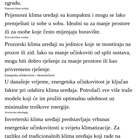
zgradu.
Prijenosni klima uređaji
Prijenosni klima uređaji su kompaktni i mogu se lako
premještati iz sobe u sobu. Idealni su za manje prostore
ili za osobe koje često mijenjaju boravište.
Prozorski klima uređaji
Prozorski klima uređaji su jedinice koje se montiraju na
prozor ili zid. Iako su manje učinkoviti od split sustava,
mogu biti dobro rješenje za manje prostore ili kao
privremeno rješenje.
Energetska učinkovitost i ekonomičnost
U današnje vrijeme, energetska učinkovitost je ključan
faktor pri odabiru klima uređaja. Potrošači sve više traže
modele koji će im pružiti optimalnu udobnost uz
minimalne troškove energije.
Inverterska tehnologija
Inverterski klima uređaji predstavljaju vrhunac
energetske učinkovitosti u svijetu klimatizacije. Za
razliku od tradicionalnih klima uređaja koji rade na