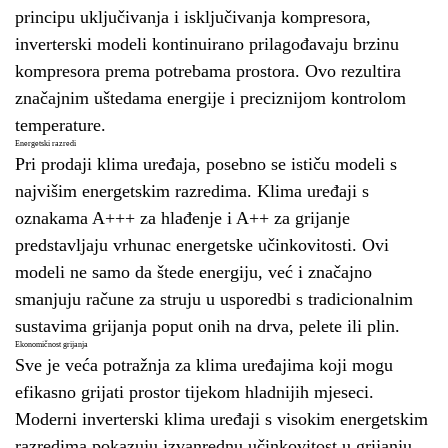
principu uključivanja i isključivanja kompresora,
inverterski modeli kontinuirano prilagođavaju brzinu
kompresora prema potrebama prostora. Ovo rezultira
značajnim uštedama energije i preciznijom kontrolom
temperature.
Energetski razredi
Pri prodaji klima uređaja, posebno se ističu modeli s
najvišim energetskim razredima. Klima uređaji s
oznakama A+++ za hlađenje i A++ za grijanje
predstavljaju vrhunac energetske učinkovitosti. Ovi
modeli ne samo da štede energiju, već i značajno
smanjuju račune za struju u usporedbi s tradicionalnim
sustavima grijanja poput onih na drva, pelete ili plin.
Ekonomičnost grijanja
Sve je veća potražnja za klima uređajima koji mogu
efikasno grijati prostor tijekom hladnijih mjeseci.
Moderni inverterski klima uređaji s visokim energetskim
razredima pokazuju izvanrednu učinkovitost u grijanju,