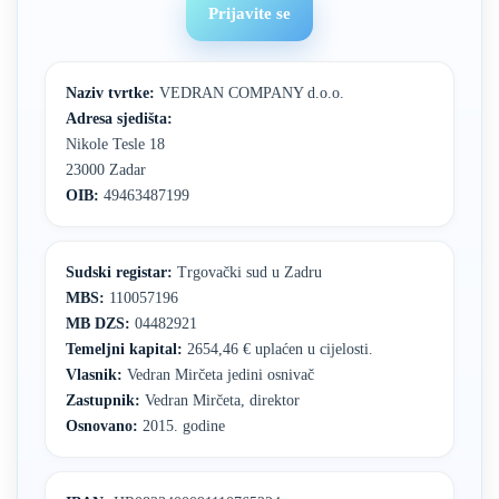
Prijavite se
Naziv tvrtke:
VEDRAN COMPANY d.o.o.
Adresa sjedišta:
Nikole Tesle 18
23000 Zadar
OIB:
49463487199
Sudski registar:
Trgovački sud u Zadru
MBS:
110057196
MB DZS:
04482921
Temeljni kapital:
2654,46 € uplaćen u cijelosti.
Vlasnik:
Vedran Mirčeta jedini osnivač
Zastupnik:
Vedran Mirčeta, direktor
Osnovano:
2015. godine