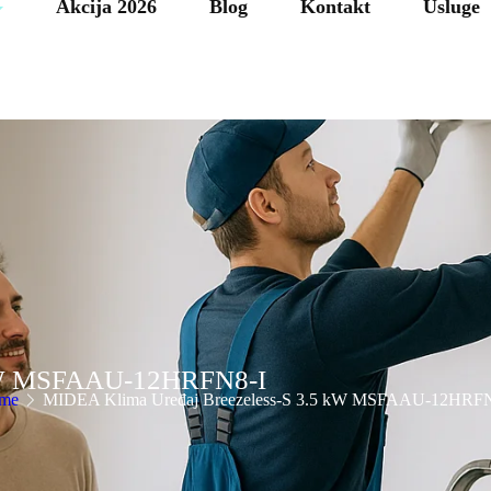
Akcija 2026
Blog
Kontakt
Usluge
 kW MSFAAU-12HRFN8-I
me
MIDEA Klima Uređaj Breezeless-S 3.5 kW MSFAAU-12HRFN