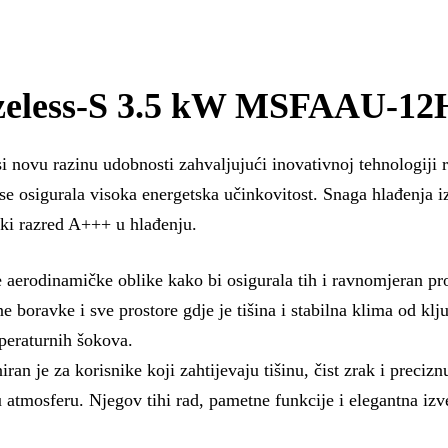
zeless-S 3.5 kW MSFAAU-1
razinu udobnosti zahvaljujući inovativnoj tehnologiji rasp
 se osigurala visoka energetska učinkovitost. Snaga hlađenja 
ski razred A+++ u hlađenju.
ne aerodinamičke oblike kako bi osigurala tih i ravnomjeran
avke i sve prostore gdje je tišina i stabilna klima od ključ
mperaturnih šokova.
 za korisnike koji zahtijevaju tišinu, čist zrak i precizn
u atmosferu. Njegov tihi rad, pametne funkcije i elegantna i