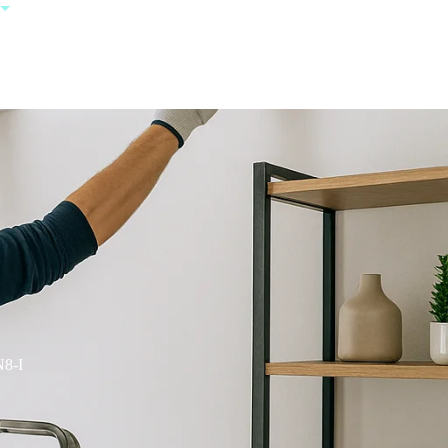
+385 95 123
0000
8-I