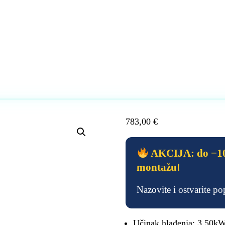
783,00
€
AKCIJA: do −10
montažu!
Nazovite i ostvarite p
Učinak hlađenja: 3.50k