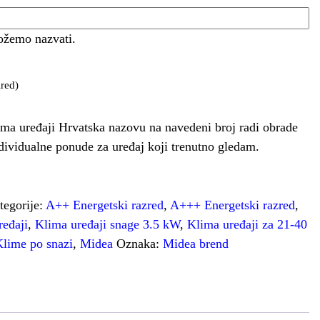
ožemo nazvati.
red)
ma uređaji Hrvatska nazovu na navedeni broj radi obrade
ndividualne ponude za uređaj koji trenutno gledam.
tegorije:
A++ Energetski razred
,
A+++ Energetski razred
,
ređaji
,
Klima uređaji snage 3.5 kW
,
Klima uređaji za 21-40
Klime po snazi
,
Midea
Oznaka:
Midea brend