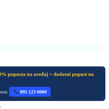
% popusta na uređaj + dodatni popust na
095 123 0000
opust:
W