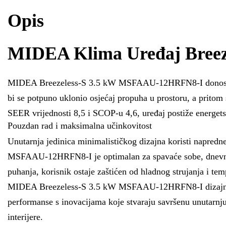
Opis
MIDEA Klima Uređaj Bree
MIDEA Breezeless-S 3.5 kW MSFAAU-12HRFN8-I donosi novu 
bi se potpuno uklonio osjećaj propuha u prostoru, a pritom
SEER vrijednosti 8,5 i SCOP-u 4,6, uređaj postiže energet
Pouzdan rad i maksimalna učinkovitost
Unutarnja jedinica minimalističkog dizajna koristi napred
MSFAAU-12HRFN8-I je optimalan za spavaće sobe, dnevne bor
puhanja, korisnik ostaje zaštićen od hladnog strujanja i te
MIDEA Breezeless-S 3.5 kW MSFAAU-12HRFN8-I dizajniran je
performanse s inovacijama koje stvaraju savršenu unutarnj
interijere.