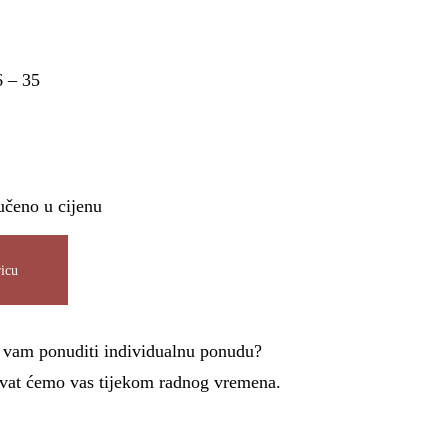
6 – 35
učeno u cijenu
icu
i vam ponuditi individualnu ponudu?
azvat ćemo vas tijekom radnog vremena.