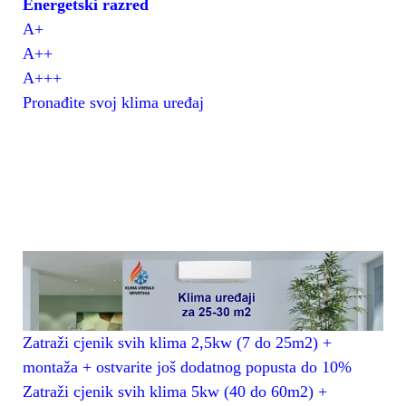
Energetski razred
A+
A++
A+++
Pronađite svoj klima uređaj
Zatraži cjenik svih klima 2,5kw (7 do 25m2) +
montaža + ostvarite još dodatnog popusta do 10%
Zatraži cjenik svih klima 5kw (40 do 60m2) +