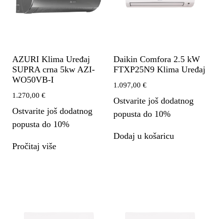
AZURI Klima Uređaj
Daikin Comfora 2.5 kW
SUPRA crna 5kw AZI-
FTXP25N9 Klima Uređaj
WO50VB-I
1.097,00
€
1.270,00
€
Ostvarite još dodatnog
Ostvarite još dodatnog
popusta do 10%
popusta do 10%
Dodaj u košaricu
Pročitaj više