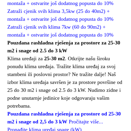
montaža + ostvarite još dodatnog popusta do 10%
Zatraži cjenik svih klima 3,5kw (25 do 40m2) +
montaža + ostvarite još dodatnog popusta do 10%
Zatraži cjenik svih klima 7kw (60 do 90m2) +
montaža + ostvarite još dodatnog popusta do 10%
Pouzdana rashladna rješenja za prostore za 25-30
m2 i snage od 2.5 do 3 kW
Klima uređaji za
25-30 m2
. Otkrijte našu široku
ponudu klima uređaja. Tražite klima uređaj za svoj
stambeni ili poslovni prostor? Ne tražite dalje! Naš
izbor klima uređaja savršen je za prostore površine od
25 do 30 m2 i snage od 2.5 do 3 kW. Nudimo zidne i
podne unutarnje jedinice koje odgovaraju vašim
potrebama.
Pouzdana rashladna rješenja za prostore od 25-30
m2 i snage od 2,5 do 3 kW
Pročitajte više...
Pronađite klima uređaj snage (kW)